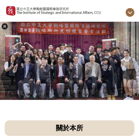
跳
到
主
要
內
容
區
關於本所