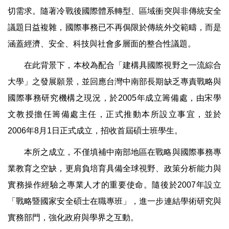
切需求。隨著冷戰後國際體系轉型、區域衝突與非傳統安全
議題日益複雜，國際事務已不再侷限於傳統外交範疇，而是
涵蓋經濟、安全、科技與社會多層面的整合性議題。
在此背景下，本校為配合「建構具國際視野之一流綜合
大學」之發展願景，並回應台灣中南部長期缺乏專責戰略與
國際事務研究機構之現況，於
2005
年成立籌備處，由宋學
文教授擔任籌備處主任，正式推動本所設立事宜，並於
2006
年
8
月
1
日正式成立，招收首屆碩士班學生。
本所之成立，不僅填補中南部地區在戰略與國際事務專
業教育之空缺，更肩負培育具備全球視野、政策分析能力與
實務操作經驗之專業人才的重要使命。隨後於
2007
年設立
「戰略暨國家安全碩士在職專班」，進一步連結學術研究與
實務部門，強化政府與學界之互動。