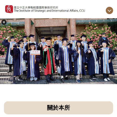
跳
到
主
要
內
容
區
關於本所