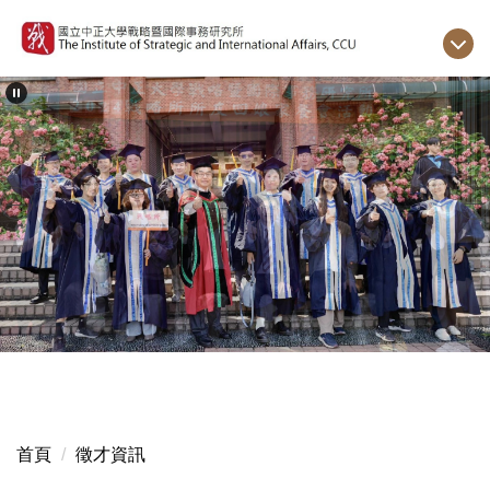
跳
到
主
要
內
容
區
首頁
徵才資訊