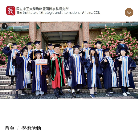
跳
到
主
要
內
容
區
首頁
學術活動