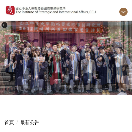
跳
到
主
要
內
容
區
首頁
最新公告