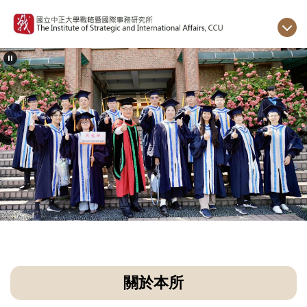
跳
到
主
要
內
容
區
關於本所