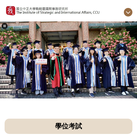
跳
到
主
要
內
容
區
學位考試