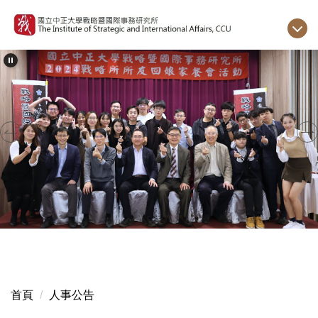
跳
到
主
要
內
容
區
首頁
人事公告