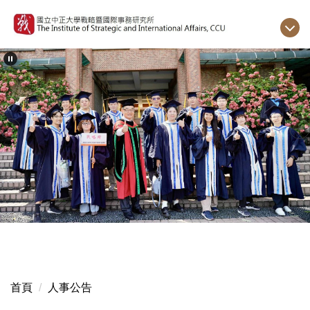
跳
到
主
要
內
容
區
首頁
人事公告