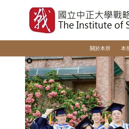
跳
到
主
要
內
容
區
關於本所
本